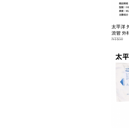
太平洋 
流管 外
NT$50