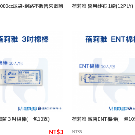
2000cc尿袋-網路不販售來電詢
蓓莉雅 醫用紗布 1磅(12PLY)
滅菌３吋棉棒(一包10支)
蓓莉雅 滅菌ENT棉棒(一包10
NT$3
NT$5