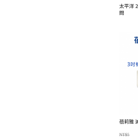
太平洋 
問
蓓莉雅 
NT$5