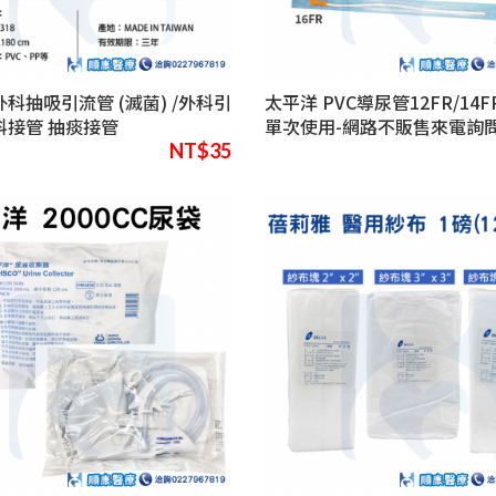
外科抽吸引流管 (滅菌) /外科引
太平洋 PVC導尿管12FR/14FR
科接管 抽痰接管
單次使用-網路不販售來電詢
NT$35