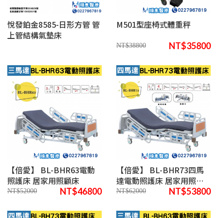
悅發鉑金8585-日形方管 管
M501型座椅式體重秤
上管結構氣墊床
NT$35800
NT$38800
【倍愛】 BL-BHR63電動
【倍愛】 BL-BHR73四馬
照護床 居家用照顧床
達電動照護床 居家用照顧
床
NT$46800
NT$53800
NT$52000
NT$62000