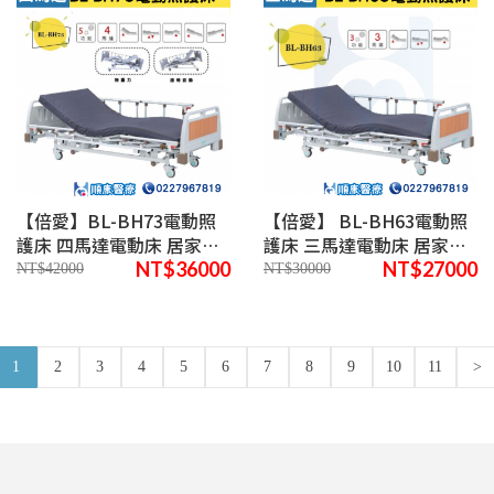
【倍愛】BL-BH73電動照
【倍愛】 BL-BH63電動照
護床 四馬達電動床 居家照
護床 三馬達電動床 居家照
顧床
顧床
NT$36000
NT$27000
NT$42000
NT$30000
1
2
3
4
5
6
7
8
9
10
11
>