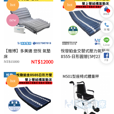
hot
hot
0
購物車
new
【雃博】多美適 悠悅 氣墊
悅發鉑金交替式壓力氣墊床
床
8555-日形圓管(5吋23管)進
階型
NT$12000
NT$15000
hot