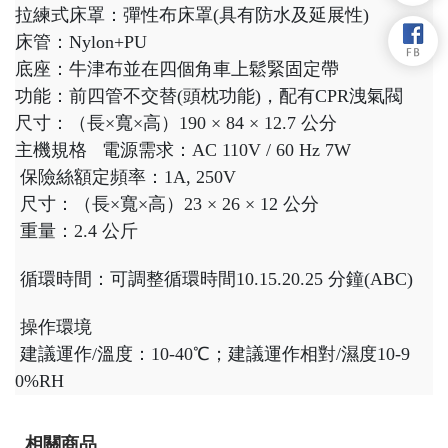
拉練式床罩：彈性布床罩(具有防水及延展性)
床管：Nylon+PU
底座：牛津布並在四個角車上鬆緊固定帶
功能：前四管不交替(頭枕功能)，配有CPR洩氣閥
尺寸：（長×寬×高）190 × 84 × 12.7 公分
主機規格
電源需求：AC 110V / 60 Hz 7W
保險絲額定頻率：1A, 250V
尺寸：（長×寬×高）23 × 26 × 12 公分
重量：2.4 公斤
循環時間：可調整循環時間10.15.20.25 分鐘(ABC)
操作環境
建議運作/溫度：10-40℃；建議運作相對/濕度10-9
0%RH
相關商品