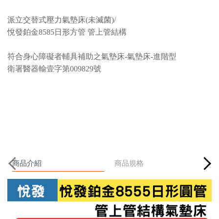
派立交替式壓力氣墊床(未滅菌)/
悅發鉑金8585日形方管 管上管結構
符合身心障礙者輔具補助之氣墊床-氣墊床-進階型
衛署醫器輸壹字第009829號
商品介紹
商品規格