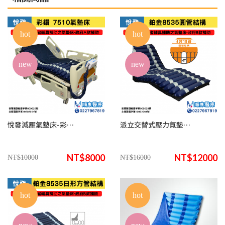
hot
hot
new
new
悅發減壓氣墊床-彩鑽 7510
派立交替式壓力氣墊床(未滅菌) /悅發鉑金8535圓管結構
NT$8000
NT$12000
NT$10000
NT$16000
hot
hot