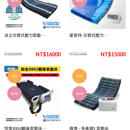
new
new
派立交替式壓力氣墊床(未滅菌)/ 悅發鉑金8535日形方管結構 (來電諮詢享優惠)
愛恩特-交替式壓力氣墊床DR.2168(來電諮詢享優惠)
NT$16000
NT$15000
NT$20000
NT$15000
hot
hot
new
new
悅發8950翻身氣墊床(來電諮詢享優惠)
雃博 - 多美適3 氣墊床