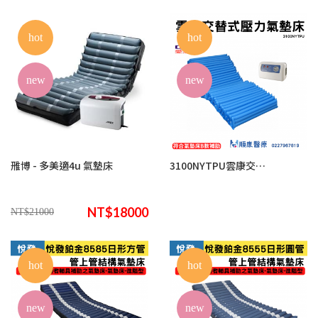
hot
hot
new
new
雃博 - 多美適4u 氣墊床
3100NYTPU雲康交替式壓力氣墊床(來電諮詢享優惠)
NT$18000
NT$21000
hot
hot
new
new