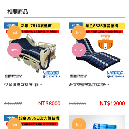
相關商品
hot
hot
new
new
悅發減壓氣墊床-彩鑽 7510
派立交替式壓力氣墊床(未滅菌) /悅發鉑金8535圓管結構
NT$8000
NT$12000
NT$10000
NT$16000
hot
hot