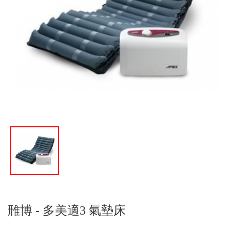
雃博 - 多美適3 氣墊床