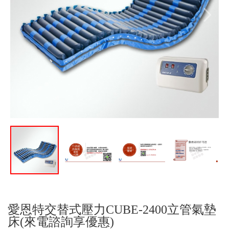
愛恩特交替式壓力CUBE-2400立管氣墊
床(來電諮詢享優惠)