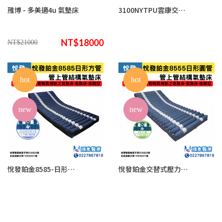
雃博 - 多美適4u 氣墊床
3100NYTPU雲康交替式壓力氣墊床(來電諮詢享優惠)
NT$18000
NT$21000
hot
hot
new
new
悅發鉑金8585-日形方管 管上管結構氣墊床
悅發鉑金交替式壓力氣墊床8555-日形圓管(5吋23管)進階型