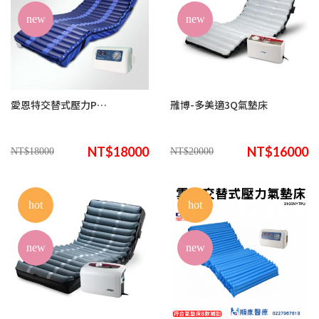
new
new
愛恩特交替式壓力POLY2400方管氣墊床(來電諮詢享優惠)
雃博-多美適3Q氣墊床
NT$18000
NT$16000
NT$18000
NT$20000
hot
hot
new
new